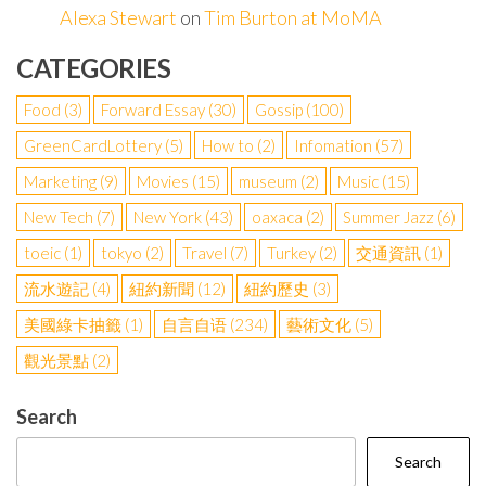
Alexa Stewart
on
Tim Burton at MoMA
CATEGORIES
Food
(3)
Forward Essay
(30)
Gossip
(100)
GreenCardLottery
(5)
How to
(2)
Infomation
(57)
Marketing
(9)
Movies
(15)
museum
(2)
Music
(15)
New Tech
(7)
New York
(43)
oaxaca
(2)
Summer Jazz
(6)
toeic
(1)
tokyo
(2)
Travel
(7)
Turkey
(2)
交通資訊
(1)
流水遊記
(4)
紐約新聞
(12)
紐約歷史
(3)
美國綠卡抽籤
(1)
自言自语
(234)
藝術文化
(5)
觀光景點
(2)
Search
Search