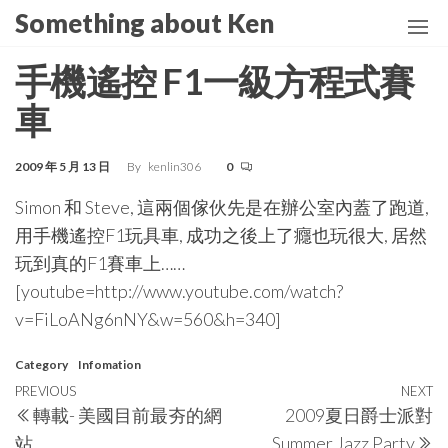
Skip
Something about Ken
to
the
手機遙控 F1一級方程式賽
content
車
2009 年 5 月 13 日
By
kenlin306
0
Simon 和 Steve, 這兩個傢伙先是在辦公室內蓋了跑道,
用手機遙控F1玩具車, 成功之後上了癮也玩很大, 居然
玩到真的F1賽車上……
[youtube=http://www.youtube.com/watch?
v=FiLoANg6nNY&w=560&h=340]
Category
Infomation
Post
Previous
PREVIOUS
NEXT
N
轉載- 美國目前最夯的網
2009夏日爵士派對
navigation
Post
P
站
Summer Jazz Party