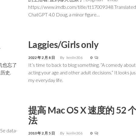
https://www.imdb.com/title/tt17009348 Translated
ChatGPT 4.0 Doug, a minor figure…
史
Laggies/Girls only
2022 年 2 月 8 日
By
kenlin306
0
现主机也忘了
It’s time to back to blog something. “A comedy about
历史,
acting your age and other adult decisions.” It looks just
my everyday life.
提高 Mac OS X 速度的 52 
法
w5e data-
2010 年 2 月 5 日
By
kenlin306
0