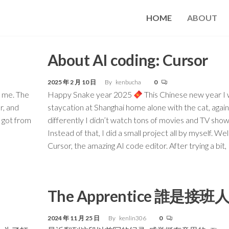
HOME
ABOUT
About AI coding: Cursor
2025 年 2 月 10 日
By
kenbucha
0
 me. The
Happy Snake year 2025
This Chinese new year I
r, and
staycation at Shanghai home alone with the cat, again
I got from
differently I didn’t watch tons of movies and TV show
Instead of that, I did a small project all by myself. Well
Cursor, the amazing AI code editor. After trying a bit,
The Apprentice 誰是接班
2024 年 11 月 25 日
By
kenlin306
0