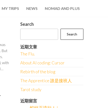
MY TRIPS
NEWS
NOMAD AND PLUS
Search
Search
 was
近期文章
. But
The Flu.
s.
About AI coding: Cursor
, with
 I…
Rebirth of the blog
The Apprentice 誰是接班人
Tarot study
人
近期留言
蛇紋正流行！ |