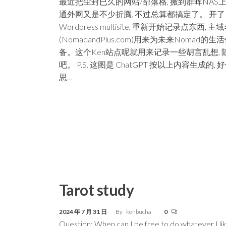
最近把尘封已久的网站/部落格, 搬到群晖NAS上
通外网又是不少折腾, 不过总算都搞定了。 开了
Wordpress multisite, 重新开始记录点东西, 主
(NomadandPlus.com)用来为未来Nomad的
备。这个Ken站点呢就用来记录一些胡言乱想, 
吧。 P.S. 这图是 ChatGPT 按以上内容生成的,
思…
Tarot study
2024 年 7 月 31 日
By
kenbucha
0
Question: When can I be free to do whatever I li