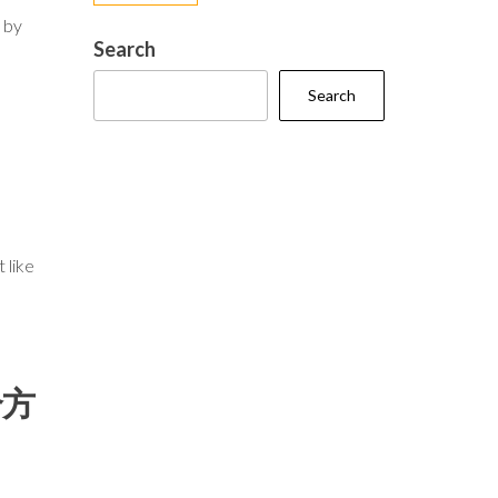
 by
Search
Search
 like
个方