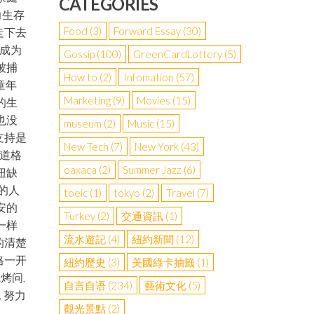
CATEGORIES
力生存
Food
(3)
Forward Essay
(30)
走下去
于成为
Gossip
(100)
GreenCardLottery
(5)
被捕
How to
(2)
Infomation
(57)
童年
Marketing
(9)
Movies
(15)
的生
也没
museum
(2)
Music
(15)
支持是
New Tech
(7)
New York
(43)
 道格
oaxaca
(2)
Summer Jazz
(6)
扭缺
的人
toeic
(1)
tokyo
(2)
Travel
(7)
安的
Turkey
(2)
交通資訊
(1)
一样
流水遊記
(4)
紐約新聞
(12)
的清楚
格一开
紐約歷史
(3)
美國綠卡抽籤
(1)
烤问,
自言自语
(234)
藝術文化
(5)
 努力
觀光景點
(2)