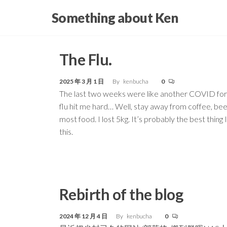
Skip
Something about Ken
to
the
content
The Flu.
2025 年 3 月 1 日
By
kenbucha
0
The last two weeks were like another COVID for
flu hit me hard… Well, stay away from coffee, bee
most food. I lost 5kg. It’s probably the best thing 
this.
Rebirth of the blog
2024 年 12 月 4 日
By
kenbucha
0