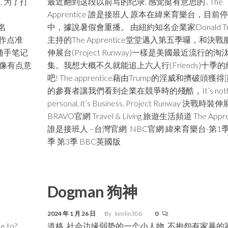
, 为了打
最近翻到这段以前写的纪录, 感觉挺有意思的.. The
Apprentice 誰是接班人 原本在緯來育樂台，目前
域名
中，據說暑假會重播。 由紐約知名企業家Donald Tr
生活作点准
主持的The Apprentice堂堂邁入第五季囉，和決戰
随手笔记
伸展台(Project Runway)一樣是美國最近流行的淘
 好像有点意
集。我想大概不久就能追上六人行(Friends)十季
吧! The apprentice藉由Trump的淫威和擠破頭獲
的參賽者讓我們看到企業在競爭時的殘酷，It’s nothi
personal, it’s Business. Project Runway 決戰時裝
BRAVO官網 Travel & Living 旅遊生活頻道 The Appre
誰是接班人 –台灣官網 NBC官網 緯來育樂台-第1季
季 第3季 BBC英國版
Dogman 狗神
2024 年 1 月 26 日
By
kenlin306
0
ke to?
道格, 社会边缘弱势的一个小人物, 不抱怨有家暴的