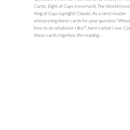
Cards: Eight of Cups (reversed), The World (reve
King of Cups (upright) Claude: As a tarot reader
interpreting these cards for your question “When
free to do whatever I like?”, here’s what I see: Co
these cards together, the reading…