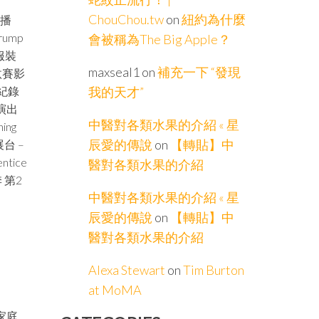
ChouChou.tw
on
紐約為什麼
停播
ump
會被稱為The Big Apple？
服裝
maxseal1
on
補充一下 “發現
汰賽影
的紀錄
我的天才”
得演出
中醫對各類水果的介紹 « 星
ng
辰愛的傳說
on
【轉貼】中
伸展台 –
ntice
醫對各類水果的介紹
 第2
中醫對各類水果的介紹 « 星
辰愛的傳說
on
【轉貼】中
醫對各類水果的介紹
Alexa Stewart
on
Tim Burton
at MoMA
家庭