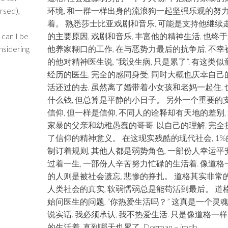
rsed),
环境, 和一群一样出身的流浪狗一起坚强乐观的努
着。 熟悉莎士比亚戏剧和音乐, 可能是支持他继续
 can I be
的主要原因, 戏剧和音乐, 丰富他的精神生活, 也终
nsidering
他养家糊口的工作, 在与恶势力最后的抗争后, 不幸
的他对精神医生说, “我没生病, 只是累了”. 有这类似
经历的医生, 完全的感同身受, 同时大概也庆幸自己
活还过的去, 虽然离了婚带着小女孩和老妈一起住, 
什么钱, 但总算是平静的小日子。 另外一个重要的
信仰, 但一样是信仰, 不同人的诠释却有天地的差别,
家暴的父亲和幼稚愚蠢的哥哥, 以自己的理解, 完全
了信仰的精神意义。 在这现实残酷的现代社会, 1%
制订着规则, 其他人都是弱势角色, 一部份人幸运平
过着一生, 一部份人辛苦努力忙碌的生活着. 像道格
的人则是被社会遗忘, 悲惨的挣扎。 道格其实非常
人类社会的真实, 软弱懦弱总是能苟活到最后。 道
始问医生的问题, “你热爱生活吗？” 这真是一个灵魂
说实话. 我必须承认, 我不热爱生活. 只是像道格一样,
的生活着, 直到哪天也累了. Dogman – imdb