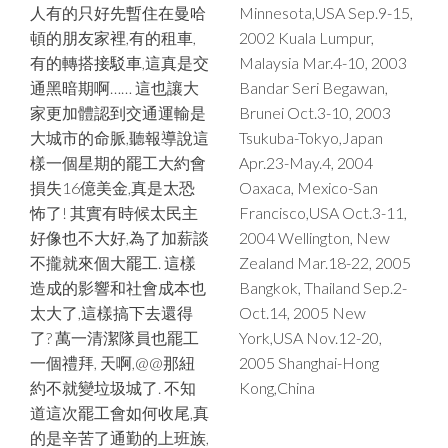
人有的只好先暫住在曼哈
Minnesota,USA Sep.9-15,
頓的朋友家裡,有的租車,
2002 Kuala Lumpur,
有的轉搭接駁車,這真是交
Malaysia Mar.4-10, 2003
通黑暗期啊…… 這也讓大
Bandar Seri Begawan,
家更加體認到交通運輸是
Brunei Oct.3-10, 2003
大城市的命脈,聽報導說這
Tsukuba-Tokyo,Japan
樣一個星期的罷工大約會
Apr.23-May.4, 2004
損失16億美金,真是太恐
Oaxaca, Mexico-San
怖了! 其實有時候太民主
Francisco,USA Oct.3-11,
好像也不大好,為了加薪談
2004 Wellington, New
不攏就來個大罷工. 這樣
Zealand Mar.18-22, 2005
造成的影響和社會成本也
Bangkok, Thailand Sep.2-
太大了,這樣搞下去還得
Oct.14, 2005 New
了? 萬一清潔隊員也罷工
York,USA Nov.12-20,
一個禮拜, 天啊,@@那紐
2005 Shanghai-Hong
約不就變垃圾城了. 不知
Kong,China
道這次罷工會如何收尾,真
的是辛苦了通勤的上班族,