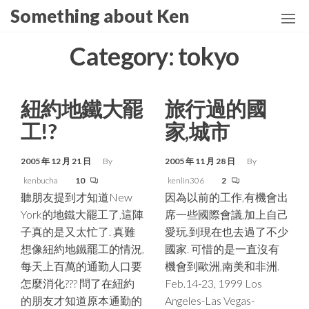
Skip
Something about Ken
to
the
Category:
tokyo
content
紐約地鐵大罷
旅行過的國
工!?
家,城市
2005 年 12 月 21 日
By
2005 年 11 月 28 日
By
kenbucha
10
kenlin306
2
聽朋友提到才知道New
因為以前的工作,有機會出
York的地鐵大罷工了,這陣
席一些國際會議,加上自己
子真的是又太忙了. 真難
愛玩,到現在也去過了不少
想像紐約地鐵罷工的情況,
國家. 可惜的是一直沒有
每天上百萬的通勤人口要
機會到歐洲,南美和非洲.
怎麼消化??? 問了在紐約
Feb.14-23, 1999 Los
的朋友才知道原本通勤的
Angeles-Las Vegas-