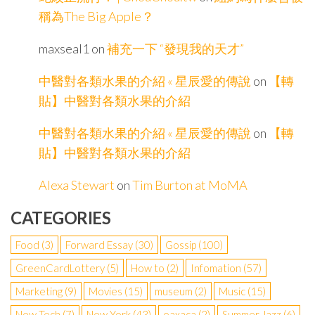
稱為The Big Apple？
maxseal1
on
補充一下 “發現我的天才”
中醫對各類水果的介紹 « 星辰愛的傳說
on
【轉
貼】中醫對各類水果的介紹
中醫對各類水果的介紹 « 星辰愛的傳說
on
【轉
貼】中醫對各類水果的介紹
Alexa Stewart
on
Tim Burton at MoMA
CATEGORIES
Food
(3)
Forward Essay
(30)
Gossip
(100)
GreenCardLottery
(5)
How to
(2)
Infomation
(57)
Marketing
(9)
Movies
(15)
museum
(2)
Music
(15)
New Tech
(7)
New York
(43)
oaxaca
(2)
Summer Jazz
(6)