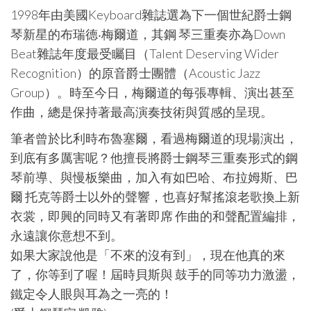
1998年由美國Keyboard雜誌選為下一個世紀爵士鋼
琴新星的布瑞德‧梅爾道，其鋼 琴三重奏亦為Down
Beat雜誌年度最受矚目（Talent Deserving Wider
Recognition）的原音爵士團體（Acoustic Jazz
Group）。時至今日，梅爾道的每張專輯、演出甚至
作曲，總是保持著最高演奏技術與質感的呈現。
筆者曾於比利時布魯塞爾，看過梅爾道的現場演出，
到底有多厲害呢？他擅長將爵士鋼琴三重奏形式的鋼
琴前導、與慢板樂曲，加入有如巴哈、布拉姆斯、巴
爾 托克等爵士以外的聲響，也喜好幫搖滾老歌換上新
衣裳，即興的同時又有著即席 作曲的和聲配置編排，
永遠讓你意想不到。
如果大家說他是「不來的沒有到」，現在他真的來
了，你等到了喔！屆時貝斯與 鼓手的同等功力激盪，
鐵定令人眼與耳為之一亮的！