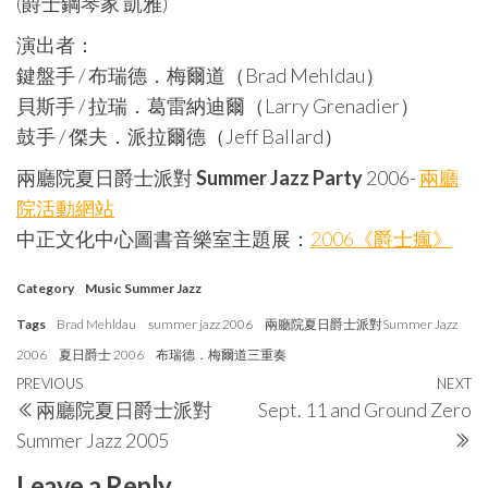
(爵士鋼琴家 凱雅)
演出者：
鍵盤手 / 布瑞德．梅爾道（Brad Mehldau）
貝斯手 / 拉瑞．葛雷納迪爾（Larry Grenadier）
鼓手 / 傑夫．派拉爾德（Jeff Ballard）
兩廳院夏日爵士派對
Summer Jazz Party
2006-
兩廳
院活動網站
中正文化中心圖書音樂室主題展：
2006《爵士瘋》
Category
Music
Summer Jazz
Tags
Brad Mehldau
summer jazz 2006
兩廳院夏日爵士派對Summer Jazz
2006
夏日爵士 2006
布瑞德．梅爾道三重奏
Post
Previous
PREVIOUS
NEXT
N
兩廳院夏日爵士派對
Sept. 11 and Ground Zero
navigation
Post
P
Summer Jazz 2005
Leave a Reply