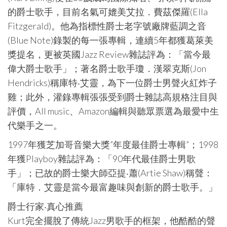
的爵士歌手，目前名氣可媲美艾拉．費茲傑羅(Ella
Fitzgerald)。他為指標性爵士老字號廠牌藍調之音
(Blue Note)錄製的每一張專輯，連續5年都獲葛萊美
獎提名，更被英國Jazz Review雜誌評為：「當今最
偉大爵士歌手」；著名爵士歌手瓊．漢翠克斯(Jon
Hendricks)稱庫特‧艾靈，為下一位爵士男聲火紅炸子
雞；此外，灌錄專輯張張受到爵士雜誌高規格注目與
評價，All music、Amazon編輯與聽眾票選為最愛中生
代樂手之一。
1997年獲芝加哥音樂大獎”年度最佳爵士專輯”；1998
年獲Playboy雜誌評為：「90年代最佳爵士男歌
手」；已故的爵士樂大師亞提‧蕭(Artie Shaw)稱聲：
「庫特．艾靈是當今最富趣味與創新的爵士歌手。」
爵士行家‧真心推薦
Kurt完全擺脫了傳統Jazz男歌手的框架，他酷酷的聲