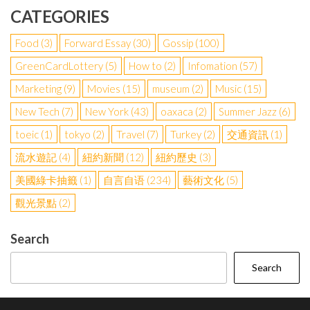
CATEGORIES
Food
(3)
Forward Essay
(30)
Gossip
(100)
GreenCardLottery
(5)
How to
(2)
Infomation
(57)
Marketing
(9)
Movies
(15)
museum
(2)
Music
(15)
New Tech
(7)
New York
(43)
oaxaca
(2)
Summer Jazz
(6)
toeic
(1)
tokyo
(2)
Travel
(7)
Turkey
(2)
交通資訊
(1)
流水遊記
(4)
紐約新聞
(12)
紐約歷史
(3)
美國綠卡抽籤
(1)
自言自语
(234)
藝術文化
(5)
觀光景點
(2)
Search
Search