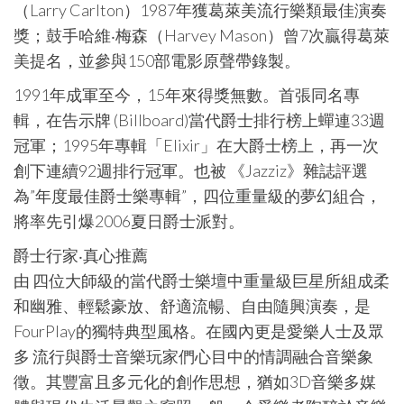
（Larry Carlton）1987年獲葛萊美流行樂類最佳演奏
獎；鼓手哈維‧梅森（Harvey Mason）曾7次贏得葛萊
美提名，並參與150部電影原聲帶錄製。
1991年成軍至今，15年來得獎無數。首張同名專
輯，在告示牌 (Billboard)當代爵士排行榜上蟬連33週
冠軍；1995年專輯「Elixir」在大爵士榜上，再一次
創下連續92週排行冠軍。也被 《Jazziz》雜誌評選
為”年度最佳爵士樂專輯”，四位重量級的夢幻組合，
將率先引爆2006夏日爵士派對。
爵士行家‧真心推薦
由 四位大師級的當代爵士樂壇中重量級巨星所組成柔
和幽雅、輕鬆豪放、舒適流暢、自由隨興演奏，是
FourPlay的獨特典型風格。在國內更是愛樂人士及眾
多 流行與爵士音樂玩家們心目中的情調融合音樂象
徵。其豐富且多元化的創作思想，猶如3D音樂多媒