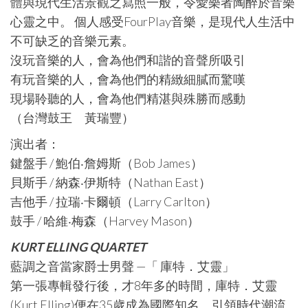
體與現代生活景觀之寫照一般，令愛樂者陶醉於音樂
心靈之中。 個人感受FourPlay音樂，是現代人生活中
不可缺乏的音樂元素。
沒玩音樂的人，會為他們和諧的音聲所吸引
有玩音樂的人，會為他們的精緻細膩而驚嘆
現場聆聽的人，會為他們精湛與殊勝而感動
（台灣鼓王 黃瑞豐）
演出者：
鍵盤手 / 鮑伯‧詹姆斯（Bob James）
貝斯手 / 納森‧伊斯特（Nathan East）
吉他手 / 拉瑞‧卡爾頓（Larry Carlton）
鼓手 / 哈維‧梅森（Harvey Mason）
KURT ELLING QUARTET
藍調之音當家爵士男聲 —「 庫特．艾靈」
第一張專輯發行後，才8年多的時間，庫特．艾靈
(Kurt Elling)便在35歲成為國際知名、引領時代潮流