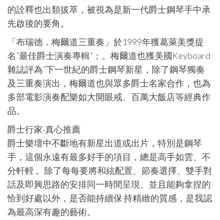
的詮釋也出類拔萃，被視為是新一代爵士鋼琴手中承
先啟後的要角。
「布瑞德．梅爾道三重奏」於1999年獲葛萊美獎提
名”最佳爵士演奏專輯”；。梅爾道也獲美國Keyboard
雜誌評為”下一世紀的爵士鋼琴新星，除了鋼琴獨奏
及三重奏演出，梅爾道也與眾多爵士名家合作，也為
多部電影演奏配樂如大開眼戒、百萬大飯店等經典作
品。
爵士行家‧真心推薦
爵士樂壇中不斷地有新星出道或出片，特別是鋼琴
手，這個永遠有最多好手的項目，總是高手如雲、不
分軒輊 。除了每每要將和絃配置、節奏選擇、雙手對
話及即興思路的安排同一時間呈現、並且能夠拿捏的
恰到好處以外，是否能持續保 持精緻的質感，是我認
為最高深有趣的藝術。