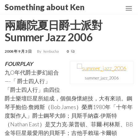
Skip
Something about Ken
to
the
兩廳院夏日爵士派對
content
Summer Jazz 2006
2008 年 9 月 3 日
By
kenbucha
0
FOURPLAY
九O年代爵士夢幻組合
summer_jazz_2006
—-「 爵士四人行」
「爵士四人行」由四位
爵士樂壇巨星所組成，個個身懷絕技，大有來頭。鋼
琴手鮑伯‧詹姆斯（Bob James）榮膺1980年「十年年
度製作人」爵士鋼琴大師；貝斯手納森‧伊斯特
（Nathan East）是艾力克‧萊普頓、菲爾‧柯林斯、BB
金等巨星最愛用的貝斯手；吉他手賴瑞‧卡爾頓