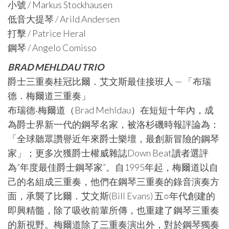
小號 / Markus Stockhausen
低音大提琴 / Arild Andersen
打擊 / Patrice Heral
鋼琴 / Angelo Comisso
BRAD MEHLDAU TRIO
爵士三重奏桂冠比爾．艾文斯最佳接班人 — 「布瑞
德．梅爾道三重奏」
布瑞德‧梅爾道（Brad Mehldau）在短短十年內，成
為爵士界新一代的鋼琴名家，被洛杉磯時報評論為：
「全球聽眾讚譽近年來爵士樂壇，最創新冒險的鋼琴
家」；更多次獲爵士權威雜誌Down Beat讀者選評
為”年度最佳爵士鋼琴家”。自1995年起，梅爾道以自
己的名組成三重奏，他們在鋼琴三重奏的錄音演奏方
面，承襲了比爾．艾文斯(Bill Evans) 五○年代創建的
即興精髓，除了吸收前輩所傳，也重建了鋼琴三重奏
的新視野。梅爾道除了三重奏演出外，對於鋼琴獨奏