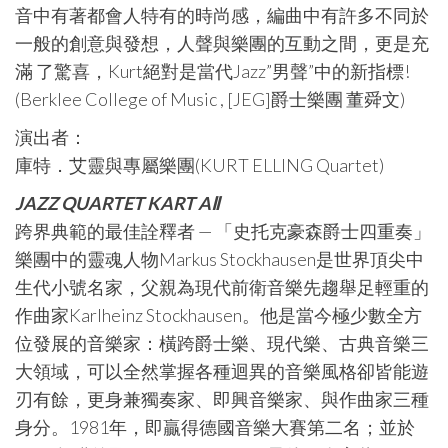
音中有著都會人特有的時尚感，編曲中有許多不同於
一般的創意與發想，人聲與樂團的互動之間，更是充
滿 了驚喜，Kurt絕對是當代Jazz”男聲”中的新指標!
(Berklee College of Music , [JEG]爵士樂團 董舜文)
演出者：
庫特．艾靈與專屬樂團(KURT ELLING Quartet)
JAZZ QUARTET KART AⅡ
跨界典範的最佳詮釋者 — 「史托克豪森爵士四重奏」
樂團中的靈魂人物Markus Stockhausen是世界頂尖中
生代小號名家，父親為現代前衛音樂先趨舉足輕重的
作曲家Karlheinz Stockhausen。他是當今極少數全方
位發展的音樂家：橫跨爵士樂、現代樂、古典音樂三
大領域，可以全然掌握各種迴異的音樂風格卻皆能遊
刃有餘，更身兼獨奏家、即興音樂家、與作曲家三種
身分。1981年，即贏得德國音樂大賽第二名；並於