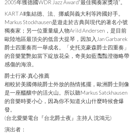
2005年獲德國WDR Jazz Award”最佳獨奏家獎項”。
KART AⅡ集結德、法、挪威與義大利等跨國好手。
Markus Stockhausen是遊走於古典與現代的著名小號
獨奏家；另一位重量級人物Arild Andersen，是目前
歐陸地區最頂尖的低音大提琴，因加入Jan Garbarek
爵士四重奏而一舉成名。「史托克豪森爵士四重奏」
的音樂驚艷如當下綻放花朵，奇美如藍灩豔澄徹略帶
感傷的海浪。
爵士行家‧真心推薦
相較於美國傳統爵士外放的熱情搖擺，歐洲爵士則像
是一座醞釀中的活火山。所以聽Markus Satckhausen
的音樂時要小心，因為你不知道火山什麼時候會爆
發。
(台北愛樂電台『台北爵士夜』主持人 沈鴻元)
演出者：