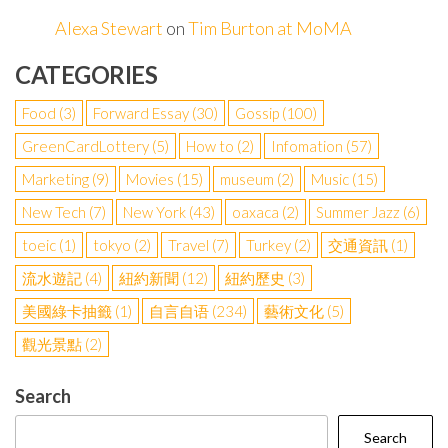
Alexa Stewart
on
Tim Burton at MoMA
CATEGORIES
Food
(3)
Forward Essay
(30)
Gossip
(100)
GreenCardLottery
(5)
How to
(2)
Infomation
(57)
Marketing
(9)
Movies
(15)
museum
(2)
Music
(15)
New Tech
(7)
New York
(43)
oaxaca
(2)
Summer Jazz
(6)
toeic
(1)
tokyo
(2)
Travel
(7)
Turkey
(2)
交通資訊
(1)
流水遊記
(4)
紐約新聞
(12)
紐約歷史
(3)
美國綠卡抽籤
(1)
自言自语
(234)
藝術文化
(5)
觀光景點
(2)
Search
Search