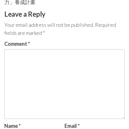
力」養成計畫
Leave a Reply
Your email address will not be published.
Required
fields are marked
*
Comment
*
Name
*
Email
*