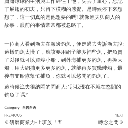
庸庸碌碌的生活與工作絆住了他，失去了重心，忘記
了展翅的初衷，只留下模糊的感覺。是時候停下來想
想了，這一切真的是他想要的嗎? 就像漁夫與商人的
故事，眼前的事情常常都被忽略了。
————————
一位商人看到漁夫在海邊釣魚，便走過去告訴漁夫說:
這樣釣魚太慢了，應該要用網子能多補些魚，把魚賣
了以後就可以買艘小船，到外海捕更多的魚，再換大
船，用大網捕更多更多的魚，就能再多買幾艘船，最
後有支船隊幫忙捕魚，你就可以悠閒的釣魚了。
這時候漁夫很納悶的問商人: “那我現在不就在悠閒的
釣魚了嗎?”
Category
自言自语
Post
Previous
PREVIOUS
NEXT
N
研磨商業力-上班族「五
轉念之間
navigation
Post
P