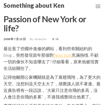
Skip
Something about Ken
to
the
Passion of New York or
content
life?
2008 年 7 月 22 日
By
kenbucha
0
最近逛了些國外進修的網站，看到些有關紐約的
blog，突然發現當年那個對
New York
充滿熱情, 不顧
一切的傢伙不知道哪去了? 仔細看看，原來他被現實
生活給關住了。
記得他離開公家機關就是為了展翅飛翔，為了更大的
天空。沒想到這天空太大了，感覺讓人抓不著邊。最
近廣告裡有一段話說，”大家只注意你飛的多高，沒
人會注意你飛的多累”，不過我感覺得出他累了。