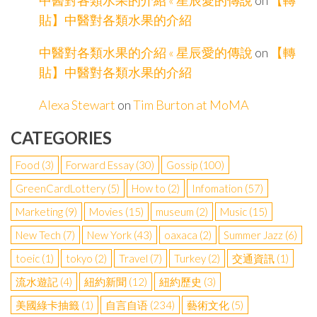
中醫對各類水果的介紹 « 星辰愛的傳說
on
【轉
貼】中醫對各類水果的介紹
中醫對各類水果的介紹 « 星辰愛的傳說
on
【轉
貼】中醫對各類水果的介紹
Alexa Stewart
on
Tim Burton at MoMA
CATEGORIES
Food
(3)
Forward Essay
(30)
Gossip
(100)
GreenCardLottery
(5)
How to
(2)
Infomation
(57)
Marketing
(9)
Movies
(15)
museum
(2)
Music
(15)
New Tech
(7)
New York
(43)
oaxaca
(2)
Summer Jazz
(6)
toeic
(1)
tokyo
(2)
Travel
(7)
Turkey
(2)
交通資訊
(1)
流水遊記
(4)
紐約新聞
(12)
紐約歷史
(3)
美國綠卡抽籤
(1)
自言自语
(234)
藝術文化
(5)