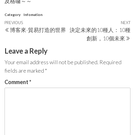
及格囉～～
Category
Infomation
Post
Previous
PREVIOUS
NEXT
N
博客來-貿易打造的世界
決定未來的10種人：10種
navigation
Post
P
創新，10個未來
Leave a Reply
Your email address will not be published.
Required
fields are marked
*
Comment
*