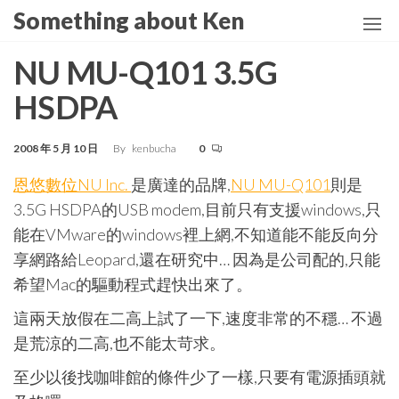
Skip
Something about Ken
to
the
NU MU-Q101 3.5G
content
HSDPA
2008 年 5 月 10 日
By
kenbucha
0
恩悠數位
NU
Inc.
是廣達的品牌,
NU MU-Q101
則是
3.5G HSDPA的USB modem,目前只有支援windows,只
能在VMware的windows裡上網,不知道能不能反向分
享網路給Leopard,還在研究中… 因為是公司配的,只能
希望Mac的驅動程式趕快出來了。
這兩天放假在二高上試了一下,速度非常的不穩… 不過
是荒涼的二高,也不能太苛求。
至少以後找咖啡館的條件少了一樣,只要有電源插頭就