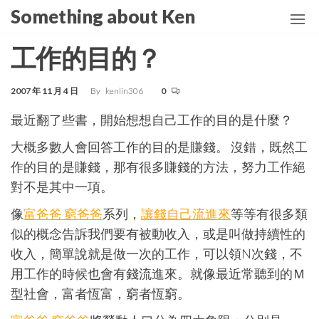
Skip
Something about Ken
to
the
工作的目的？
content
2007 年 11 月 4 日
By
kenlin306
0
最近翻了些書，開始想想自己工作的目的是什麼？
大概多數人會回答工作的目的是賺錢。 沒錯，既然工
作的目的是賺錢，那有很多賺錢的方法，努力工作絕
對不是其中一項。
像
富爸爸 窮爸爸
系列，
讓錢自己流進來
等等有很多類
似的概念告訴我們要有被動收入，或是叫做持續性的
收入，簡單說就是做一次的工作，可以領N次錢，不
用工作的時候也會有錢流進來。就像最近常聽到的Ｍ
型社會，富者恆富，窮者恆窮。