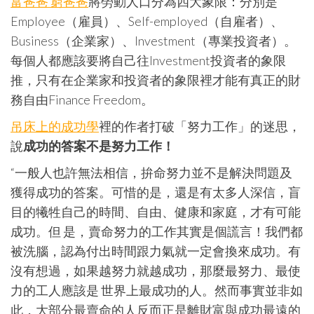
富爸爸 窮爸爸
將勞動人口分為四大象限：分別是
Employee（雇員）、Self-employed（自雇者）、
Business（企業家）、Investment（專業投資者）。
每個人都應該要將自己往Investment投資者的象限
推，只有在企業家和投資者的象限裡才能有真正的財
務自由Finance Freedom。
吊床上的成功學
裡的作者打破「努力工作」的迷思，
說
成功的答案不是努力工作！
“一般人也許無法相信，拚命努力並不是解決問題及
獲得成功的答案。可惜的是，還是有太多人深信，盲
目的犧牲自己的時間、自由、健康和家庭，才有可能
成功。但 是，賣命努力的工作其實是個謊言！我們都
被洗腦，認為付出時間跟力氣就一定會換來成功。有
沒有想過，如果越努力就越成功，那麼最努力、最使
力的工人應該是 世界上最成功的人。然而事實並非如
此，大部分最賣命的人反而正是離財富與成功最遠的