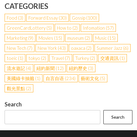
CATEGORIES
Food
(3)
Forward Essay
(30)
Gossip
(100)
GreenCardLottery
(5)
How to
(2)
Infomation
(57)
Marketing
(9)
Movies
(15)
museum
(2)
Music
(15)
New Tech
(7)
New York
(43)
oaxaca
(2)
Summer Jazz
(6)
toeic
(1)
tokyo
(2)
Travel
(7)
Turkey
(2)
交通資訊
(1)
流水遊記
(4)
紐約新聞
(12)
紐約歷史
(3)
美國綠卡抽籤
(1)
自言自语
(234)
藝術文化
(5)
觀光景點
(2)
Search
Search