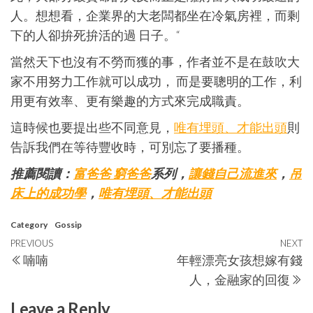
人。想想看，企業界的大老闆都坐在冷氣房裡，而剩
下的人卻拚死拚活的過 日子。“
當然天下也沒有不勞而獲的事，作者並不是在鼓吹大
家不用努力工作就可以成功， 而是要聰明的工作，利
用更有效率、更有樂趣的方式來完成職責。
這時候也要提出些不同意見，
唯有埋頭、才能出頭
則
告訴我們在等待豐收時，可別忘了要播種。
推薦閱讀：
富爸爸 窮爸爸
系列，
讓錢自己流進來
，
吊
床上的成功學
，
唯有埋頭、才能出頭
Category
Gossip
Post
Previous
PREVIOUS
NEXT
N
喃喃
年輕漂亮女孩想嫁有錢
navigation
Post
P
人，金融家的回復
Leave a Reply