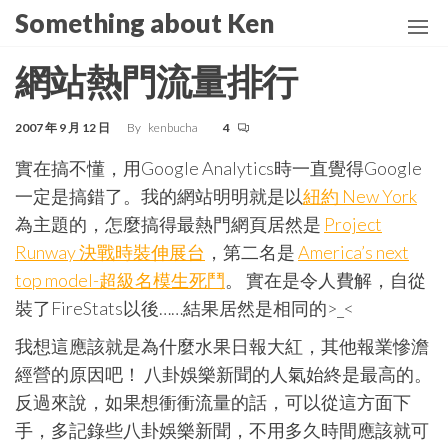
Skip
Something about Ken
to
the
網站熱門流量排行
content
2007 年 9 月 12 日
By
kenbucha
4
實在搞不懂，用Google Analytics時一直覺得Google
一定是搞錯了。我的網站明明就是以
紐約 New York
為主題的，怎麼搞得最熱門網頁居然是
Project
Runway 決戰時裝伸展台
，第二名是
America’s next
top model-超級名模生死鬥
。 實在是令人費解，自從
裝了FireStats以後……結果居然是相同的>_<
我想這應該就是為什麼水果日報大紅，其他報業慘澹
經營的原因吧！ 八卦娛樂新聞的人氣始終是最高的。
反過來說，如果想衝衝流量的話，可以從這方面下
手，多記錄些八卦娛樂新聞，不用多久時間應該就可