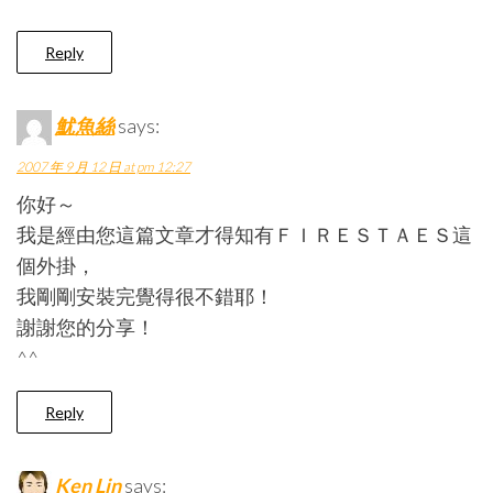
Reply
魷魚絲
says:
2007 年 9 月 12 日 at pm 12:27
你好～
我是經由您這篇文章才得知有ＦＩＲＥＳＴＡＥＳ這
個外掛，
我剛剛安裝完覺得很不錯耶！
謝謝您的分享！
^^
Reply
Ken Lin
says: