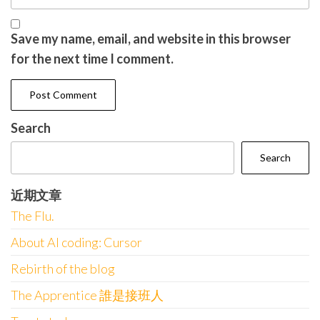
Save my name, email, and website in this browser
for the next time I comment.
Search
Search
近期文章
The Flu.
About AI coding: Cursor
Rebirth of the blog
The Apprentice 誰是接班人