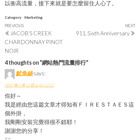
以衝高流量，接下來就是要怎麼留住人心了。
Category
Marketing
Post
Previous
PREVIOUS
NEXT
N
JACOB’S CREEK
911, Sixth Anniversary
navigation
Post
P
CHARDONNAY PINOT
NOIR
4 thoughts on “網站熱門流量排行”
魷魚絲
says:
2007 年 9 月 12 日 at pm 12:27
你好～
我是經由您這篇文章才得知有ＦＩＲＥＳＴＡＥＳ這
個外掛，
我剛剛安裝完覺得很不錯耶！
謝謝您的分享！
^^