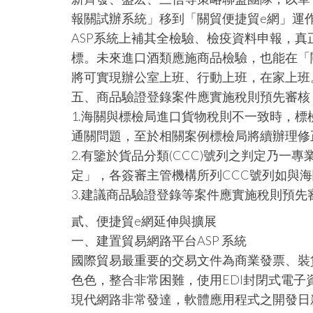
報關試辦系統」移到「關貿便捷貿e網」運作
ASP系統上補其全檢驗、檢疫資料申報，
標。未來進口酒類應施商品檢驗，也能在「關
將可實現辦公室上班、行動上班，在家上班
五、商品驗證登錄案件應實施稅則預先審核
1.海關與標檢局進口貨物稅則不一致時，標檢
通關問題，至於相關案例標檢局將續辦理修
2.有鑒於貨品分類(CCC)號列之判定乃
定」，各簽審主管機構所列CCC號列如與
3.建議商品驗證登錄等案件應實施稅則預先
貳、便捷貿e網延伸與擴展
一、建置貿易網路平台ASP 系統
國際貿易最重要的交易文件為商業發票、裝
色色，整合非常困難，使用EDI封閉式電
現代網路非常發達，軟體應用程式之開發日