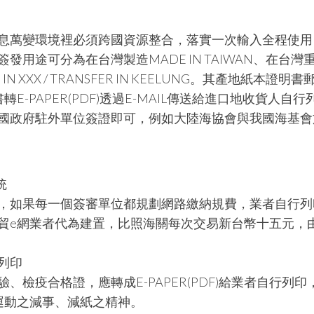
息萬變環境裡必須跨國資源整合，落實一次輸入全程使用
用途可分為在台灣製造MADE IN TAIWAN、在台灣
 IN XXX / TRANSFER IN KEELUNG。其產地紙本證明
-PAPER(PDF)透過E-MAIL傳送給進口地收貨人自行
國政府駐外單位簽證即可，例如大陸海協會與我國海基會
統
，如果每一個簽審單位都規劃網路繳納規費，業者自行列
貿e網業者代為建置，比照海關每次交易新台幣十五元，
列印
檢疫合格證，應轉成E-PAPER(PDF)給業者自行列印
運動之減事、減紙之精神。