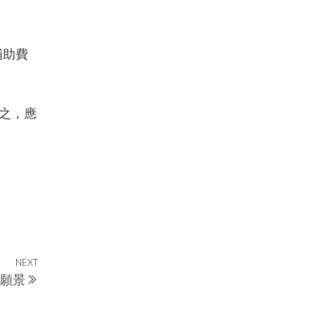
補助費
之，應
NEXT
Next
願景
Post