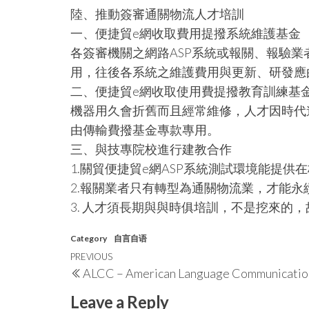
陸、推動簽審通關物流人才培訓
一、便捷貿e網收取費用提撥系統維護基金
各簽審機關之網路ASP系統或報關、報驗
用，往後各系統之維護費用與更新、研發應
二、便捷貿e網收取使用費提撥教育訓練基
機器用久會折舊而且經常維修，人才因時代
由傳輸費撥基金專款專用。
三、與技專院校進行建教合作
1.關貿便捷貿e網ASP系統測試環境能提
2.報關業者只有轉型為通關物流業，才能永
3. 人才須長期與與時俱培訓，不是挖來的
Category
自言自语
Post
Previous
PREVIOUS
ALCC – American Language Communicatio
navigation
Post
Leave a Reply