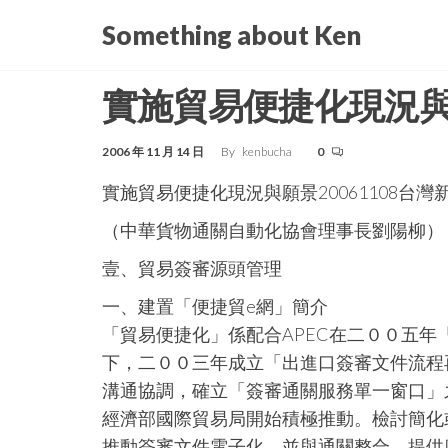
Skip
Something about Ken
to
the
實施貿易便捷化現況
content
2006 年 11 月 14 日
By
kenbucha
0
實施貿易便捷化現況與願景20061108台灣
（中華貨物通關自動化協會理事長劉陽柳）
壹、貿易簽審源頭管理
一、建置「便捷貿e網」簡介
「貿易便捷化」係配合APEC在二００五年
下，二００三年成立「出進口簽審文件流程
溝通協調，確立「簽審通關服務單一窗口」
經濟部國際貿易局開始積極推動。檢討簡化
推動簽審文件電子化，並與通關整合，提供