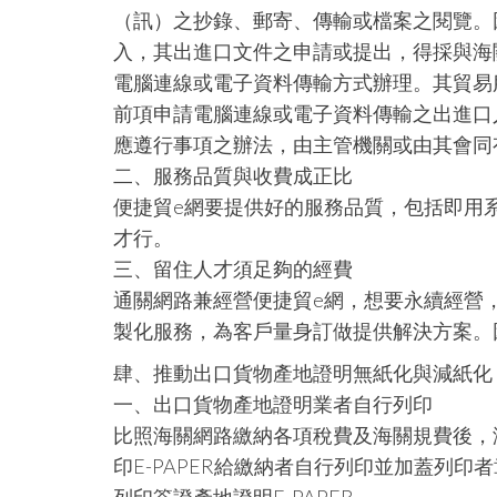
（訊）之抄錄、郵寄、傳輸或檔案之閱覽。
入，其出進口文件之申請或提出，得採與海
電腦連線或電子資料傳輸方式辦理。其貿易
前項申請電腦連線或電子資料傳輸之出進口
應遵行事項之辦法，由主管機關或由其會同
二、服務品質與收費成正比
便捷貿e網要提供好的服務品質，包括即用
才行。
三、留住人才須足夠的經費
通關網路兼經營便捷貿e網，想要永續經營
製化服務，為客戶量身訂做提供解決方案。
肆、推動出口貨物產地證明無紙化與減紙化
一、出口貨物產地證明業者自行列印
比照海關網路繳納各項稅費及海關規費後，海
印E-PAPER給繳納者自行列印並加蓋列印