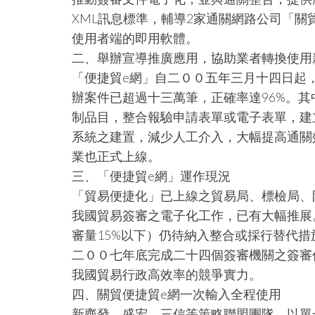
XML訊息標準，輔導2家通關網路公司「
使用者端的即用軟體。
二、舉辦宣導推廣應用，協助業者轉換使用
「便捷貿e網」自二００五年三月十四日起
辦案件已超過十三萬筆，正確率達96%。
制品目，整合報驗申請表單或電子表單，建
系統之建置，減少人工介入，大幅提高通關
業也正式上線。
三、「便捷貿e網」運作現況
「貿易便捷化」已上線之貿易局、標檢局、
我國貿易簽審之電子化工作，已有大幅推展
審量15%以下）仍待納入整合或採行替代措
二００七年底完成二十四個簽審機關之簽審
我國貿易行政高效率的競爭實力。
四、關貿便捷貿e網一次輸入全程使用
新齊發、盛宏、三信等策略聯盟團隊，以單