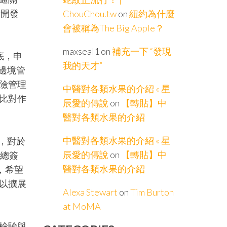
者開發
ChouChou.tw
on
紐約為什麼
會被稱為The Big Apple？
maxseal1
on
補充一下 “發現
底，申
我的天才”
邊境管
險管理
中醫對各類水果的介紹 « 星
比對作
辰愛的傳說
on
【轉貼】中
醫對各類水果的介紹
中醫對各類水果的介紹 « 星
，對於
辰愛的傳說
on
【轉貼】中
占總簽
醫對各類水果的介紹
，希望
以擴展
Alexa Stewart
on
Tim Burton
at MoMA
檢驗與