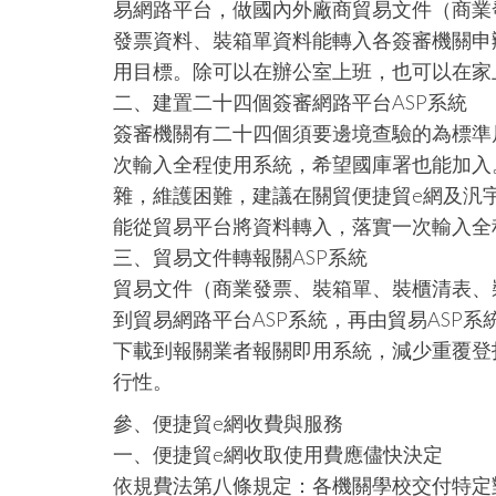
易網路平台，做國內外廠商貿易文件（商業
發票資料、裝箱單資料能轉入各簽審機關申
用目標。除可以在辦公室上班，也可以在家
二、建置二十四個簽審網路平台ASP系統
簽審機關有二十四個須要邊境查驗的為標準
次輸入全程使用系統，希望國庫署也能加入
雜，維護困難，建議在關貿便捷貿e網及汎宇
能從貿易平台將資料轉入，落實一次輸入全
三、貿易文件轉報關ASP系統
貿易文件（商業發票、裝箱單、裝櫃清表、
到貿易網路平台ASP系統，再由貿易ASP系
下載到報關業者報關即用系統，減少重覆登
行性。
參、便捷貿e網收費與服務
一、便捷貿e網收取使用費應儘快決定
依規費法第八條規定：各機關學校交付特定