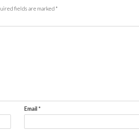
uired fields are marked
*
Email
*