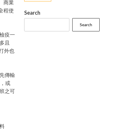
。商業
全程使
Search
Search
檢疫一
多且
打外也
先傳輸
統，或
班之可
料