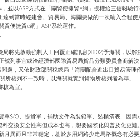
，並以ASP方式在「關貿便捷貿e網」授權給三信報驗行
真正達到當時經建會、貿易局、海關要做的一次輸入全程使
貿便捷貿e網」ASP系統運作。
。
局將先啟動強制人工回覆正確訊息(X802)予海關，以解
正號列事宜或洽經濟部國際貿易局貨品分類委員會商解決
一專業問題，又依財政部關稅總局「海關配合進出口貿易管理
海關所核列不一致時，以海關就實到貨物所核列者為準。
審核為宜。
貨單S/O、提貨單，補助文件為裝箱單、裝櫃清表。因需
子資料交換安全性高但成本也高，想要國際化與普及化更難
新月異而且非常穩定，基於多用網路少走馬路概念有必要