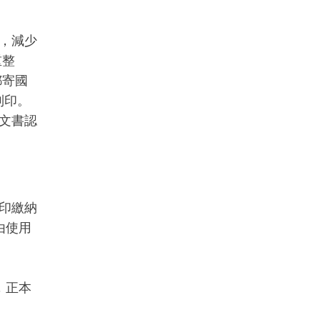
，減少
重整
書郵寄國
列印。
文書認
印繳納
由使用
，正本