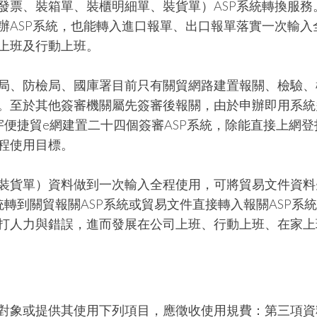
發票、裝箱單、裝櫃明細單、裝貨單）ASP系統轉換服務
辦ASP系統，也能轉入進口報單、出口報單落實一次輸入
上班及行動上班。
局、防檢局、國庫署目前只有關貿網路建置報關、檢驗、
。至於其他簽審機關屬先簽審後報關，由於申辦即用系統
便捷貿e網建置二十四個簽審ASP系統，除能直接上網登
程使用目標。
裝貨單）資料做到一次輸入全程使用，可將貿易文件資料
統轉到關貿報關ASP系統或貿易文件直接轉入報關ASP系
打人力與錯誤，進而發展在公司上班、行動上班、在家上
對象或提供其使用下列項目，應徵收使用規費：第三項資