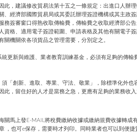
因此，建議修改貿易法第十五之一條規定：出進口人辦理
關、經濟部國際貿易局或其委託辦理簽證機構或其主政簽
服務簽審窗口得熟收取傳輸費，傳輸費之收取經濟部公告
人資格、適用電子簽證範圍、申請表格及其他有關電子簽
有關機關依各項貨品之管理需要，分別定之。
系統更新與維護、業者教育訓練基金，必須有足夠的傳輸
，須「創新、進取、專業、守法、敬業」，除標準化外也
因此，留住好的人才是當務之急，更應有足夠的業務收入
關馬上發E-MAIL將稅費繳納收據或繳納規費收據轉成
者章 ，也可e保存，需要時才列印。同時業者也可以到便捷