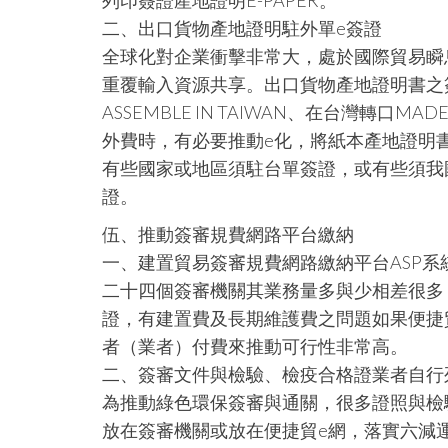
列印簽證產地證明E-PAPER。
二、出口貨物產地證明駐外單e簽證
全球化對企業衝擊非常大，處於國際貿易瞬
重覆輸入資源共享。出口貨物產地證明書之簽發
ASSEMBLE IN TAIWAN、在台灣轉口MADE
外費時，有必要推動e化，將紙本產地證明書轉E
有些國家或地區須駐台單簽證，或有些須我
證。
伍、推動簽審規費網路平台繳納
一、建置貿易簽審規費網路繳納平台ASP系
二十四個簽審機關其業務量多與少相差很多
證，有建置費及長期維護費之問題如果便捷
者（業者）付費來推動可行性非常高。
二、簽審文件與檢驗、檢疫合格證業者自行
為推動綠色環保簽審與通關，很多證照與檢驗、
放在簽審機關或放在便捷貿e網，落實六減