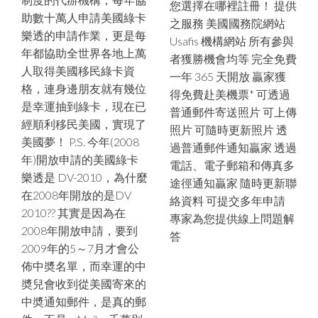
您選擇在哪裡註冊！ 提供
助數十萬人申請美國綠卡
之服務 美國國務院網站
樂透的申請作業，更是每
Usafis 機構網站 所有參與
年都協助全世界各地上萬
者獲勝機會均等 完全免費
人取得美國移民綠卡資
一年 365 天開放 贏家獲
格，連身邊朋友就有幾位
得免費赴美機票* 可透過
是幸運抽到綠卡，現在已
普通郵件寄送照片 可上傳
經順利移民美國，實現了
照片 可隨時更新照片 透
美國夢！ P.S. 今年(2008
過普通郵件通知贏家 透過
年)開放申請的美國綠卡
電話、電子郵箱和傳真多
樂透是 DV-2010，為什麼
途徑通知贏家 隨時更新聯
在2008年開放的是DV
絡資料 可提交多年申請
2010?? 其實是因為在
專家為您提供線上問題解
2008年開放申請，要到
答
2009年的5～7月才會公
佈中奬名單，而幸運的中
奬兒會收到從美國寄來的
中奬通知郵件，是真的郵