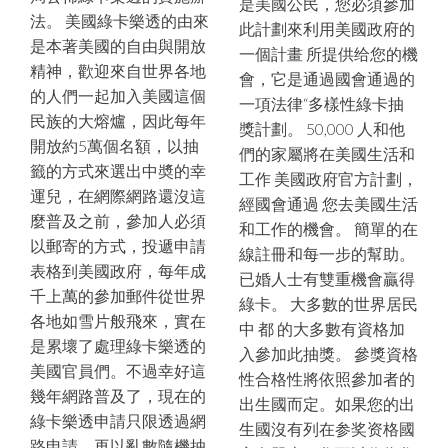
是美國公民，您必須參加
法。 美國綠卡樂透的由來
此計劃來利用美國政府的
是本著美國的自由與開放
一個計畫 所提供给您的機
精神，歡迎來自世界各地
會，它是通過國會通過的
的人們一起加入美國這個
一項法律“多樣性綠卡抽
民族的大熔爐，因此每年
獎計劃。 50,000 人和他
開放約5萬個名額，以抽
們的家屬將在美國生活和
籤的方式來選出中奬的幸
工作 美國政府官方計劃，
運兒，在網際網路還沒這
經國會通過 您去美國生活
麼普及之前，參加人必須
和工作的機會。 簡單的在
以郵寄的方式，投遞申請
線註冊和每一步的幫助。
表格到美國政府，每年成
已婚人士有雙重機會贏得
千上萬的參加郵件從世界
綠卡。 大多數的世界居民
各地如雪片般飛來，實在
中 都 的大多數有資格加
是累壞了處理綠卡樂透的
入參加此抽獎。 參獎資格
美國官員們。不過幸好這
性合格性將依照參加者的
幾年網路普及了，現在的
出生國而定。如果您的出
綠卡樂透申請只限透過網
生國沒有列在参奖资格國
路申請，再以亂數隨機抽