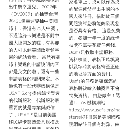
家名單上，您可以作為您
出中奬幸運兒。 2007年
的配偶或父母出生國的本
（DV2009）的抽獎台灣
國人來註冊。借助於三個
有431個幸運兒抽中美國
問題測試您將能夠發現您
綠卡，香港有75人中奬，
是否具有资格。 這是免費
不過這綠卡樂透是不對中
的。參加一年一度的綠卡
國大陸開放的喔，有興趣
抽獎不需要花費任何錢。
的人可以到美國政府領事
Usafis只收取申請服務、
局的網站看看。 當然有關
資料檢查、表格正確填寫
綠卡樂透的申請說明內容
以及準時將表格寄至正確
都是英文的啦，還有一些
的地址等方面的費用。
申請表格的相關規定。不
Usafis的任務是確保您的
過也有一些代辦機構像是
表格將被輸入抽獎且不會
USAFIS.org 提供綠卡樂透
喪失資格。 由您做主！透
的代辦服務，代辦服務最
過 Usafis 機構網站
重要的就是專業與誠信
https://www.usafis.org/ma
了，USAFIS是目前美國
sterssl/註冊還是美國國務
移民綠卡樂透最具規模及
院網站註冊個有利弊。由
制度的代辦機構，每年協