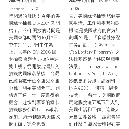
2007 年 10 月 4 日
By
2007 年 1 月 2 日
By
kenlin306
kenbucha
2
0
時間過的飛快!!! 今年的美
官方美國綠卡抽獎 您到美
國綠卡抽籤 DV-2009又開
國生活、工作和學習的良
始了。 今年開放的時間是
機 這是美國政府的官方計
美國東部時間的10月3日
劃嗎？ 是。「多樣性簽證
中午到12月2日中午為
抽獎計劃」（Diversity
止。去年的 DV-2008 綠
Visa Lottery Program）之
卡抽籤 台灣有398位幸運
法律基礎是「移民與國籍
兒上榜，從開放台灣加入
法案」（Immigration and
抽籤的國家名單後，台灣
Nationality Act，INA）。
已經有數千位幸運兒幸運
欲獲更多資訊，請參閱
中籤，開始美國夢了。 別
INA § 203 。 何謂「綠卡
錯過了這一年一度難得的
抽獎」？ 每年，美國政府
機會，趕快到專業的綠卡
用電腦挑選五萬五千人到
抽籤服務公司 Usafis報名
美國生活和工作。這些人
參加。 綠卡抽籤為美國政
來自世界各地。 贏家會得
府主辦，完全免費。
到什麼？ 贏家會獲得在美