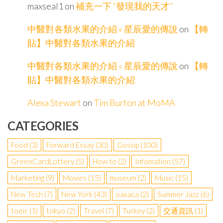
maxseal1
on
補充一下 “發現我的天才”
中醫對各類水果的介紹 « 星辰愛的傳說
on
【轉
貼】中醫對各類水果的介紹
中醫對各類水果的介紹 « 星辰愛的傳說
on
【轉
貼】中醫對各類水果的介紹
Alexa Stewart
on
Tim Burton at MoMA
CATEGORIES
Food
(3)
Forward Essay
(30)
Gossip
(100)
GreenCardLottery
(5)
How to
(2)
Infomation
(57)
Marketing
(9)
Movies
(15)
museum
(2)
Music
(15)
New Tech
(7)
New York
(43)
oaxaca
(2)
Summer Jazz
(6)
toeic
(1)
tokyo
(2)
Travel
(7)
Turkey
(2)
交通資訊
(1)