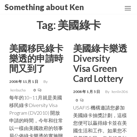
Skip
Something about Ken
to
the
Tag:
美國綠卡
content
美國移民綠卡
美國綠卡樂透
樂透的申請時
Diversity
間又到了
Visa Green
Card Lottery
2008 年 11 月 1 日
By
kenbucha
0
2008 年 1 月 5 日
By
kenlin306
每年的10~11月就是美國
0
移民綠卡Diversity Visa
USAFIS 機構邀請您參加
Program (DV2010) 開放
美國綠卡抽獎計劃，這樣
申請的時間，今年和往常
您便可以贏得綠卡並在美
以一樣由美國政府的領事
國生活和工作。如果您不
局公佈綠卡樂透的實施辦