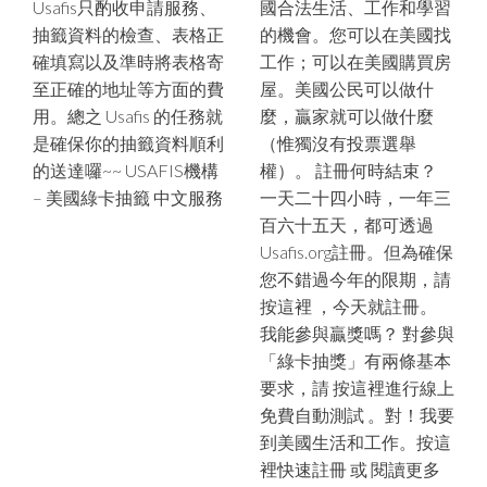
Usafis只酌收申請服務、
國合法生活、工作和學習
抽籤資料的檢查、表格正
的機會。您可以在美國找
確填寫以及準時將表格寄
工作；可以在美國購買房
至正確的地址等方面的費
屋。美國公民可以做什
用。總之 Usafis 的任務就
麼，贏家就可以做什麼
是確保你的抽籤資料順利
（惟獨沒有投票選舉
的送達囉~~ USAFIS機構
權）。 註冊何時結束？
– 美國綠卡抽籤 中文服務
一天二十四小時，一年三
百六十五天，都可透過
Usafis.org註冊。但為確保
您不錯過今年的限期，請
按這裡 ，今天就註冊。
我能參與贏獎嗎？ 對參與
「綠卡抽獎」有兩條基本
要求，請 按這裡進行線上
免費自動測試 。對！我要
到美國生活和工作。按這
裡快速註冊 或 閱讀更多