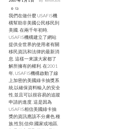
2007 年 1 月 1 日
By
kenlin306
0
我們在做什麼 USAFIS機
構幫助非美國公民移民到
美國. 在兩千年初時,
USAFIS機構建立了網站
提供全世界的使用者有關
移民資訊和法律的最新消
息. 這樣一來讓大家都了
解所擁有的權利. 在2001
年, USAFIS機構啟動了線
上加密的美國綠卡抽獎系
統,以確保資料輸入的安全
性,並且可以很容易的追蹤
申請的進度. 這是因為
USAFIS相信美國綠卡抽
獎的資訊應該不分膚色,種
族,性別,信仰,國家或地區,