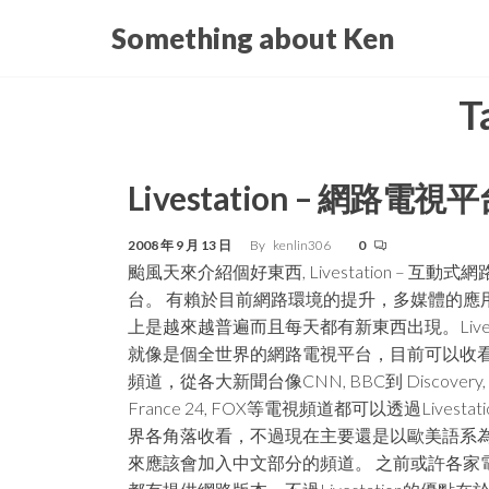
Skip
Something about Ken
to
the
T
content
Livestation – 網路電視
2008 年 9 月 13 日
By
kenlin306
0
颱風天來介紹個好東西, Livestation – 互動式
台。 有賴於目前網路環境的提升，多媒體的應
上是越來越普遍而且每天都有新東西出現。Livesta
就像是個全世界的網路電視平台，目前可以收看
頻道，從各大新聞台像CNN, BBC到 Discovery, 
France 24, FOX等電視頻道都可以透過Livestat
界各角落收看，不過現在主要還是以歐美語系
來應該會加入中文部分的頻道。 之前或許各家