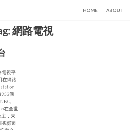
HOME
ABOUT
ag:
網路電視
平台
網路電視平
用在網路
tion
953個
NBC,
ion在全世
為主，未
電視頻道