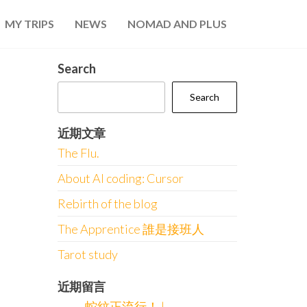
MY TRIPS
NEWS
NOMAD AND PLUS
Search
Search
近期文章
The Flu.
About AI coding: Cursor
Rebirth of the blog
The Apprentice 誰是接班人
Tarot study
近期留言
蛇紋正流行！ |