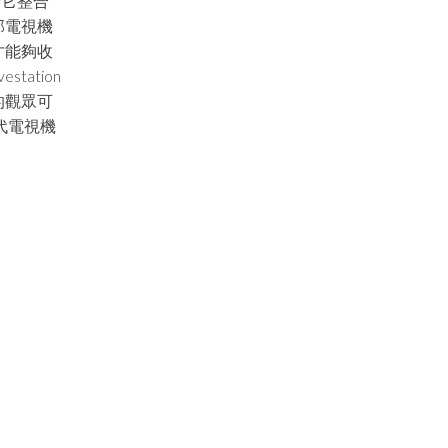
於它整合
部電視機
才能夠收
tation
的觀眾可
代電視機