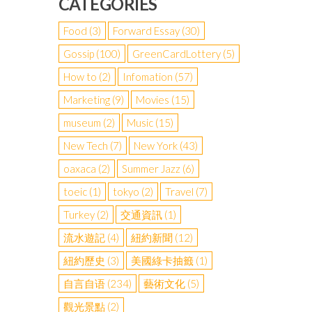
CATEGORIES
Food
(3)
Forward Essay
(30)
Gossip
(100)
GreenCardLottery
(5)
How to
(2)
Infomation
(57)
Marketing
(9)
Movies
(15)
museum
(2)
Music
(15)
New Tech
(7)
New York
(43)
oaxaca
(2)
Summer Jazz
(6)
toeic
(1)
tokyo
(2)
Travel
(7)
Turkey
(2)
交通資訊
(1)
流水遊記
(4)
紐約新聞
(12)
紐約歷史
(3)
美國綠卡抽籤
(1)
自言自语
(234)
藝術文化
(5)
觀光景點
(2)