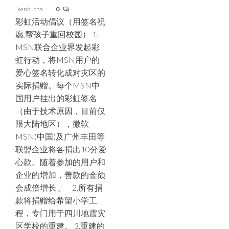
kenbucha
0
彩虹活动倡议（用签名祝
愿,帮孩子重回校园） 1.
MSN联合企业界发起彩
虹行动，将MSN用户的
爱心签名转化成对灾区的
实际捐赠。每个MSN中
国用户挂出的彩虹签名
（由于技术原因，目前仅
限大陆地区），微软
MSN(中国)及广州丰田等
联盟企业将各捐出10分爱
心款。随着参加的用户和
企业的增加，善款的金额
会成倍增长 。 2.所有捐
款将捐赠给希望小学工
程，专门用于四川地震灾
区学校的重建。 3.重建的