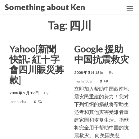
Skip
Something about Ken
to
the
Tag:
四川
content
Yahoo[新聞
Google 援助
快訊: 紅十字
中国抗震救灾
會四川賑災募
2008 年 5 月 18 日
By
款]
kenlin306
0
立即加入帮助中国西南地
2008 年 5 月 19 日
By
震灾民重建的努力！您对
kenbucha
0
下列组织的捐献将帮助生
还者和其他灾害受难者重
建家园和恢复生活。捐献
将完全用于帮助中国的抗
震救灾。 向美国美慈